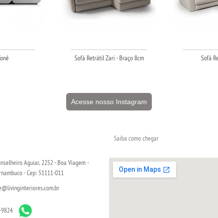
Tonê
Sofá Retrátil Zari - Braço 8cm
Sofá Re
Acesse nosso Instagram
Saiba como chegar
nselheiro Aguiar, 2252 - Boa Viagem -
ernambuco - Cep: 51111-011
livinginteriores.com.br
-9824