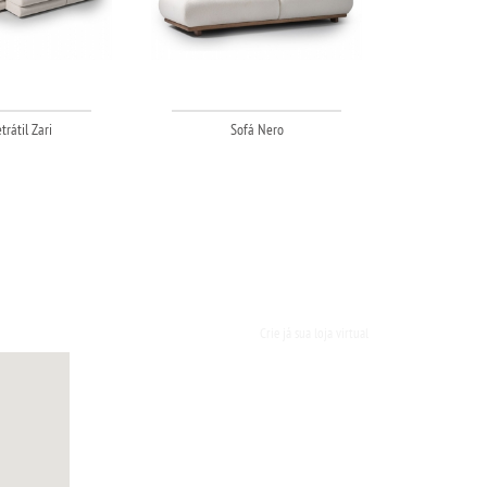
trátil Zari
Sofá Nero
Crie já sua loja virtual