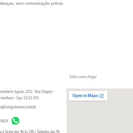
udanças, sem comunicação prévia.
Saiba como chegar
nselheiro Aguiar, 2252 - Boa Viagem -
ernambuco - Cep: 51111-011
livinginteriores.com.br
-9824
 à Sexta das 9h às 19h / Sábados das 9h