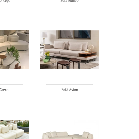
oncept
Sofá Romeo
Greco
Sofá Aston