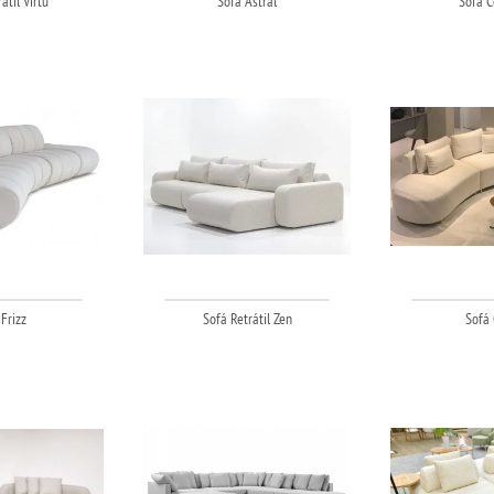
átil Virtu
Sofá Astral
Sofá C
Frizz
Sofá Retrátil Zen
Sofá 