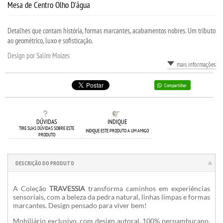
Mesa de Centro Olho D'água
Detalhes que contam história, formas marcantes, acabamentos nobres. Um tributo
ao geométrico, luxo e sofisticação.
Design por Salim Moízes
mais informações
Compartilhar
DÚVIDAS
INDIQUE
TIRE SUAS DÚVIDAS SOBRE ESTE
INDIQUE ESTE PRODUTO A UM AMIGO
PRODUTO
DESCRIÇÃO DO PRODUTO
A Coleção
TRAVESSIA
transforma caminhos em experiências
sensoriais, com a beleza da pedra natural, linhas limpas e formas
marcantes. Design pensado para viver bem!
Mobiliário exclusivo, com design autoral, 100% pernambucano,