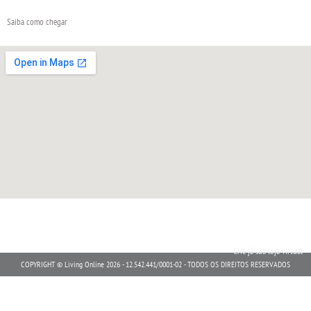
Saiba como chegar
Crie já sua loja virtual
COPYRIGHT © Living Online 2026 - 12.542.441/0001-02 - TODOS OS DIREITOS RESERVADOS