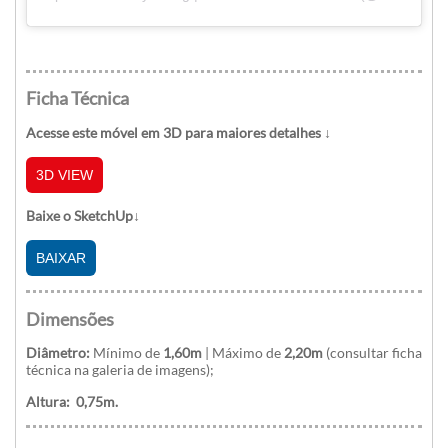
Ficha Técnica
Acesse este móvel em 3D para maiores detalhes ↓
3D VIEW
Baixe o SketchUp↓
BAIXAR
Dimensões
Diâmetro:
Mínimo de
1,60m
|
Máximo de
2,20
m
(consultar ficha
técnica na galeria de imagens);
Altura:
0,75m.