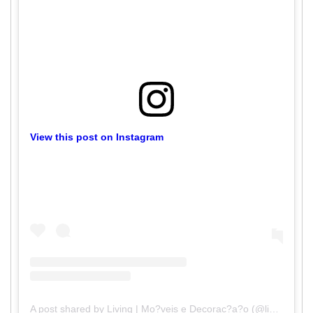
View this post on Instagram
A post shared by Living | Mo?veis e Decorac?a?o (@livinginteriores)