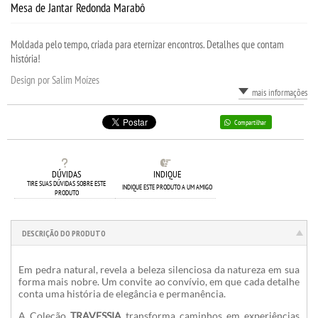
Mesa de Jantar Redonda Marabô
Moldada pelo tempo, criada para eternizar encontros. Detalhes que contam
história!
Design por Salim Moízes
mais informações
Compartilhar
DÚVIDAS
INDIQUE
TIRE SUAS DÚVIDAS SOBRE ESTE
INDIQUE ESTE PRODUTO A UM AMIGO
PRODUTO
DESCRIÇÃO DO PRODUTO
Em pedra natural, revela a beleza silenciosa da natureza em sua
forma mais nobre. Um convite ao convívio, em que cada detalhe
conta uma história de elegância e permanência.
A Coleção
TRAVESSIA
transforma caminhos em experiências