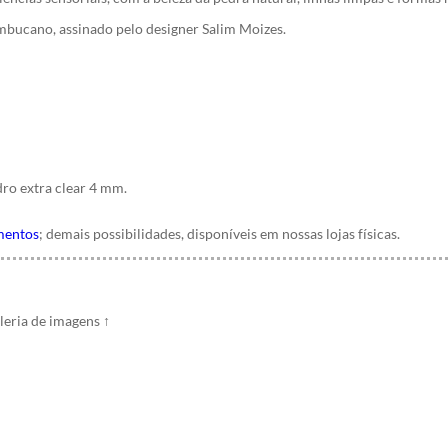
mbucano, assinado pelo designer Salim Moizes.
ro extra clear 4 mm.
mentos
; demais possibilidades, disponíveis em nossas lojas físicas.
leria de imagens
↑