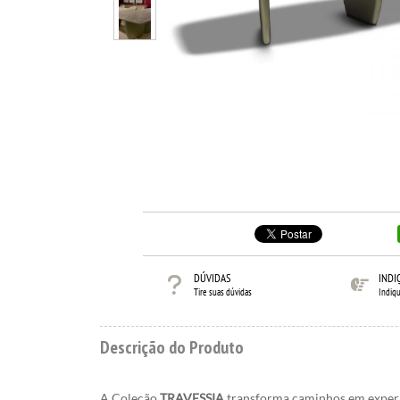
DÚVIDAS
INDI
Tire suas dúvidas
Indiq
Descrição do Produto
A Coleção
TRAVESSIA
transforma caminhos em experiê