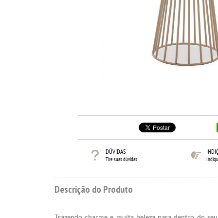
DÚVIDAS
INDI
Tire suas dúvidas
Indiq
Descrição do Produto
Trazendo charme e muita beleza para dentro do seu 