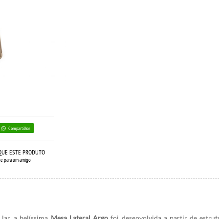
Compartilhar
QUE ESTE PRODUTO
ue para um amigo
lar, a belíssima
Mesa Lateral Argo
foi desenvolvida a partir de estru