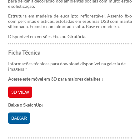
para deixar a decoração dos ambientes sociais com muito estilo
e sofisticação.
Estrutura em madeira de eucalipto reflorestável. Assento fixo
com percintas elásticas, estofadas em espumas D28 com manta
siliconada. Encosto com almofada solta. Base em madeira.
Disponível em versões Fixa ou Giratória.
Ficha Técnica
Informações técnicas para download disponível na galeria de
imagens
↑
Acesse este móvel em 3D para maiores detalhes ↓
3D VIEW
Baixe o SketchUp↓
BAIXAR