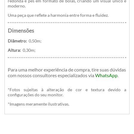
redonda e pés em formato de bolas, criando um visual único e
moderno.
Uma peça que reflete a harmonia entre forma e fluidez.
Dimensões
Diâmetro:
0,50m;
Altura:
0,30m;
Para uma melhor experiência de compra, tire suas dúvidas
com nossos consultores especializados
via
WhatsApp
.
*Fotos sujeitas à alteração de cor e textura devido a
configurações do seu monitor.
*Imagens meramente ilustrativas.