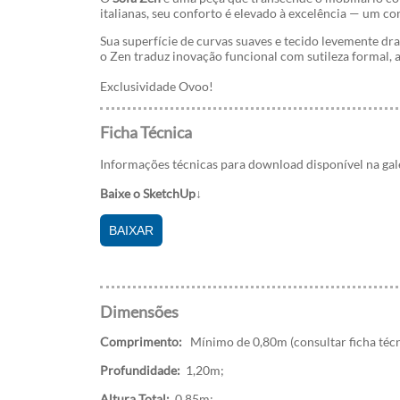
italianas, seu conforto é elevado à excelência — um co
Sua superfície de curvas suaves e tecido levemente dr
o Zen traduz inovação funcional com sutileza formal,
Exclusividade Ovoo!
Ficha Técnica
Informações técnicas para download disponível na ga
Baixe o SketchUp↓
BAIXAR
Dimensões
Comprimento:
Mínimo de 0,80m (consultar ficha técn
Profundidade:
1,20m;
Altura Total:
0,85m;