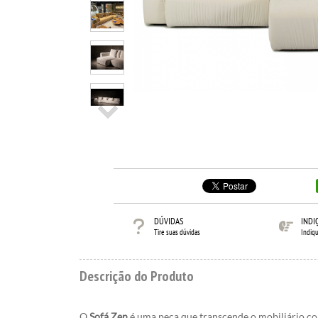
DÚVIDAS
INDI
Tire suas dúvidas
Indiq
Descrição do Produto
O
Sofá Zen
é uma peça que transcende o mobiliário co