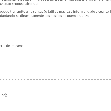
nvite ao repouso absoluto.
apeado transmite uma sensação tátil de maciez e informalidade elegante. 
 adaptando-se dinamicamente aos desejos de quem o utiliza.
leria de imagens
↑
ica);