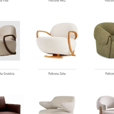
na Floa
Poltrona Netz
Poltron
ha Giratória
Poltrona Zaha
Poltron