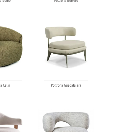
a Bulbo
Poltrona Bottero
a Câlin
Poltrona Guadalajara