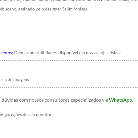
mbucano, assinado pelo designer Salim Moizes.
mentos
; Demais possibilidades, disponível em nossas lojas físicas.
leria de imagens
↑
s dúvidas com nossos consultores especializados
via
WhatsApp
.
onfigurações do seu monitor.