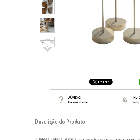
DÚVIDAS
INDI
Tire suas dúvidas
Indiq
Descrição do Produto
A
Mesa Lateral Araçá
assume diversos papéis no seu a