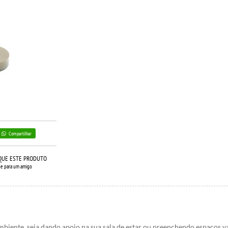
Compartilhar
QUE ESTE PRODUTO
ue para um amigo
mbiente, seja dando apoio na sua sala de estar ou preenchendo espaços v