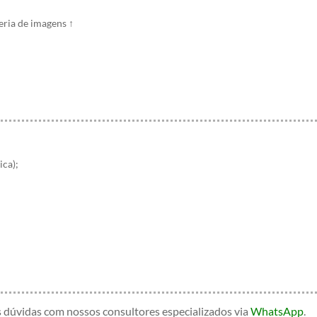
leria de imagens
↑
ica);
s dúvidas com nossos consultores especializados
via
WhatsApp
.