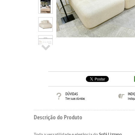
DÚVIDAS
INDI
Tire suas dúvidas
Indiq
Descrição do Produto
Toda a versatilidade e elegância do
Sofá Lizzano
.